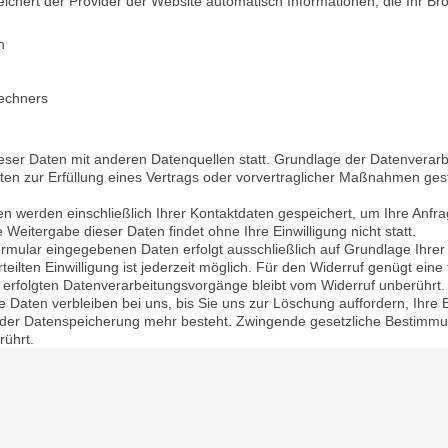
ichert der Provider der Website automatisch Informationen, die Ihr Br
n
echners
er Daten mit anderen Datenquellen statt. Grundlage der Datenverarbeitu
en zur Erfüllung eines Vertrags oder vorvertraglicher Maßnahmen gest
en werden einschließlich Ihrer Kontaktdaten gespeichert, um Ihre Anfr
Weitergabe dieser Daten findet ohne Ihre Einwilligung nicht statt.
rmular eingegebenen Daten erfolgt ausschließlich auf Grundlage Ihrer Ein
teilten Einwilligung ist jederzeit möglich. Für den Widerruf genügt eine 
 erfolgten Datenverarbeitungsvorgänge bleibt vom Widerruf unberührt.
e Daten verbleiben bei uns, bis Sie uns zur Löschung auffordern, Ihre 
t der Datenspeicherung mehr besteht. Zwingende gesetzliche Bestimm
rührt.