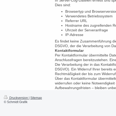
In Server-Log-Dateien erhebt und spe
Dies sind:
Browsertyp und Browserversio
Verwendetes Betriebssystem
Referrer URL
Hostname des zugreifenden R
Uhrzeit der Serveranfrage
IP-Adresse
Es findet keine Zusammenführung dies
DSGVO, der die Verarbeitung von Dat
Kontaktformular
Per Kontaktformular übermittelte Dat
Anschlussfragen bereitzustehen. Eine 
Die Verarbeitung der in das Kontaktfo
DSGVO). Ein Widerruf Ihrer bereits er
Rechtmäßigkeit der bis zum Widerruf
Über das Kontaktformular übermittelt
widerrufen oder keine Notwendigkei
Aufbewahrungsfristen – bleiben unbe
Druckversion
|
Sitemap
© Schmidt Grafik