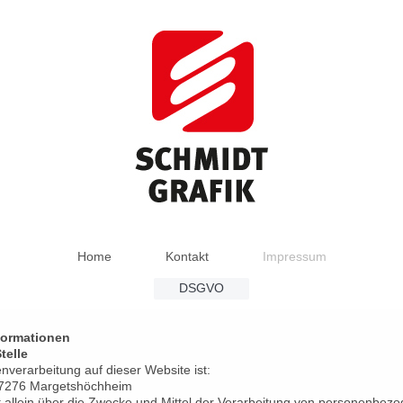
Home
Kontakt
Impressum
DSGVO
formationen
telle
enverarbeitung auf dieser Website ist:
 97276 Margetshöchheim
et allein über die Zwecke und Mittel der Verarbeitung von personenbe