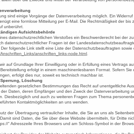
tenverarbeitung
ung sind einige Vorgänge der Datenverarbeitung möglich. Ein Widerruf Ihr
genügt eine formlose Mitteilung per E-Mail. Die Rechtmäßigkeit der bis 
uf unberührt.
tändigen Aufsichtsbehörde
 eines datenschutzrechtlichen Verstoßes ein Beschwerderecht bei der z
ch datenschutzrechtlicher Fragen ist der Landesdatenschutzbeauftragt
Der folgende Link stellt eine Liste der Datenschutzbeauftragten sowie 
/Anschriften_Links/anschriften_links-node.html
.
wir auf Grundlage Ihrer Einwilligung oder in Erfüllung eines Vertrags au
 Bereitstellung erfolgt in einem maschinenlesbaren Format. Sofern Sie
gen, erfolgt dies nur, soweit es technisch machbar ist.
, Sperrung, Löschung
eltenden gesetzlichen Bestimmungen das Recht auf unentgeltliche Aus
der Daten, deren Empfänger und den Zweck der Datenverarbeitung und 
en. Diesbezüglich und auch zu weiteren Fragen zum Thema personenb
geführten Kontaktmöglichkeiten an uns wenden.
z der Übertragung vertraulicher Inhalte, die Sie an uns als Seitenbet
mit sind Daten, die Sie über diese Website übermitteln, für Dritte nic
tps://“ Adresszeile Ihres Browsers und am Schloss-Symbol in der Browse